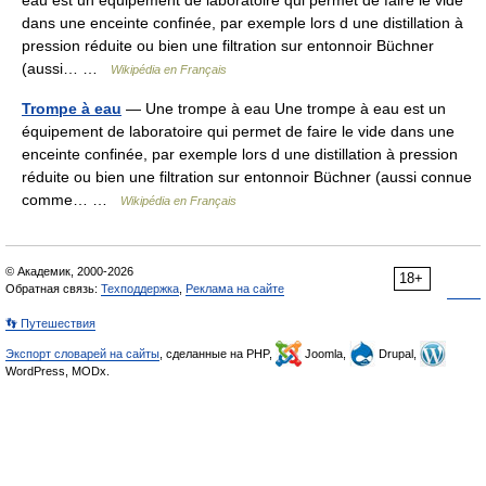
eau est un équipement de laboratoire qui permet de faire le vide
dans une enceinte confinée, par exemple lors d une distillation à
pression réduite ou bien une filtration sur entonnoir Büchner
(aussi… …
Wikipédia en Français
Trompe à eau
— Une trompe à eau Une trompe à eau est un
équipement de laboratoire qui permet de faire le vide dans une
enceinte confinée, par exemple lors d une distillation à pression
réduite ou bien une filtration sur entonnoir Büchner (aussi connue
comme… …
Wikipédia en Français
© Академик, 2000-2026
18+
Обратная связь:
Техподдержка
,
Реклама на сайте
👣 Путешествия
Экспорт словарей на сайты
, сделанные на PHP,
Joomla,
Drupal,
WordPress, MODx.