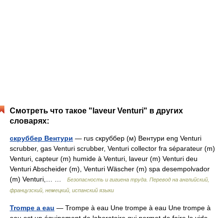
Смотреть что такое "laveur Venturi" в других
словарях:
скруббер Вентури
— rus скруббер (м) Вентури eng Venturi
scrubber, gas Venturi scrubber, Venturi collector fra séparateur (m)
Venturi, capteur (m) humide à Venturi, laveur (m) Venturi deu
Venturi Abscheider (m), Venturi Wäscher (m) spa desempolvador
(m) Venturi,… …
Безопасность и гигиена труда. Перевод на английский,
французский, немецкий, испанский языки
Trompe a eau
— Trompe à eau Une trompe à eau Une trompe à