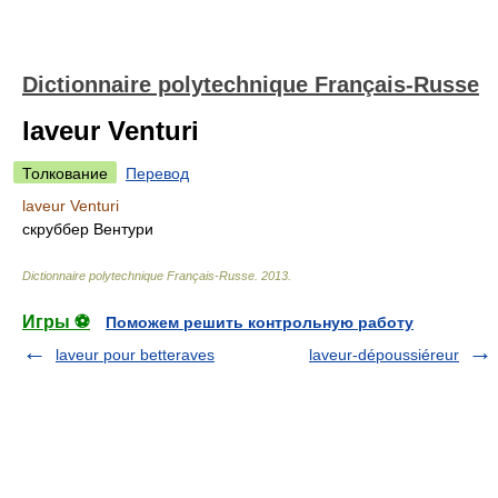
Dictionnaire polytechnique Français-Russe
laveur Venturi
Толкование
Перевод
laveur Venturi
скруббер Вентури
Dictionnaire polytechnique Français-Russe
.
2013
.
Игры ⚽
Поможем решить контрольную работу
laveur pour betteraves
laveur-dépoussiéreur